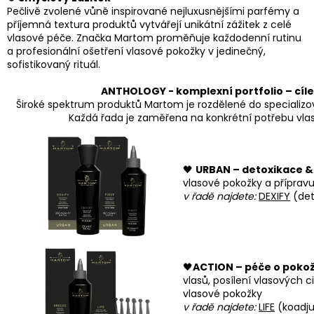
Pečlivě zvolené vůně inspirované nejluxusnějšími parfémy a
příjemná textura produktů vytvářejí unikátní zážitek z celé
vlasové péče. Značka Martom proměňuje každodenní rutinu
a profesionální ošetření vlasové pokožky v jedinečný,
sofistikovaný rituál.
ANTHOLOGY - komplexní portfolio – cíle
Široké spektrum produktů Martom je rozdělené do specializov
Každá řada je zaměřena na konkrétní potřebu vlasů
🖤
URBAN – detoxikace &
vlasové pokožky a přípravu
v řadě najdete:
DEXIFY
(det
🖤
ACTION – péče o poko
vlasů, posílení vlasových c
vlasové pokožky
v řadě najdete:
LIFE
(koadju