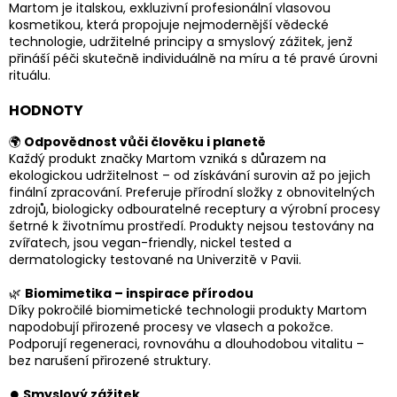
Martom je italskou, exkluzivní profesionální vlasovou
kosmetikou, která propojuje nejmodernější vědecké
technologie, udržitelné principy a smyslový zážitek, jenž
přináší péči skutečně individuálně na míru a té pravé úrovni
rituálu.
HODNOTY
🌍
Odpovědnost vůči člověku i planetě
Každý produkt značky Martom vzniká s důrazem na
ekologickou udržitelnost – od získávání surovin až po jejich
finální zpracování. Preferuje přírodní složky z obnovitelných
zdrojů, biologicky odbouratelné receptury a výrobní procesy
šetrné k životnímu prostředí. Produkty nejsou testovány na
zvířatech, jsou vegan-friendly, nickel tested a
dermatologicky testované na Univerzitě v Pavii.
🌿
Biomimetika – inspirace přírodou
Díky pokročilé biomimetické technologii produkty Martom
napodobují přirozené procesy ve vlasech a pokožce.
Podporují regeneraci, rovnováhu a dlouhodobou vitalitu –
bez narušení přirozené struktury.
⏺️
Smyslový zážitek