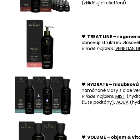
(zklidňující ošetření)
🖤
TREAT LINE – regenera
obnovují strukturu vlasové
v řadě najdete:
VENETIAN 
🖤
HYDRATE – hloubková
namáhané vlasy s aloe ver
v řadě najdete:
MIST
(hydr
žlute podtóny),
AQUA
(hyd
🖤
VOLUME – objem & vita