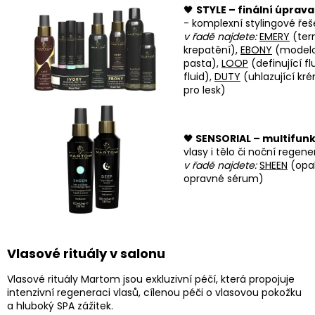
🖤
STYLE – finální úprava
- k
omplexní stylingové řeš
v řadě najdete:
EMERY
(ter
krepatění),
EBONY
(modelo
pasta),
LOOP
(definující fl
fluid),
DUTY
(uhlazující kr
pro lesk)
🖤
SENSORIAL – multifunk
vlasy i tělo či noční regen
v řadě najdete:
S
HEEN
(opal
opravné sérum)
Vlasové rituály v salonu
Vlasové rituály Martom jsou exkluzivní péčí, která propojuje
intenzivní regeneraci vlasů, cílenou péči o vlasovou pokožku
a hluboký SPA zážitek.