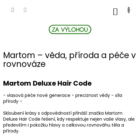
Přejít
na
NÁKUP
obsah
KOŠÍK
Martom – věda, příroda a péče v
rovnováze
Martom Deluxe Hair Code
- vlasová péče nové generace - preciznost vědy - síla
přírody -
Skloubení krásy s odpovědností přináší značka Martom
Deluxe Hair Code řešení, kdy respektuje nejen vaše vlasy, ale
především i pokožku hlavy a celkovou rovnováhu těla a
přírody.