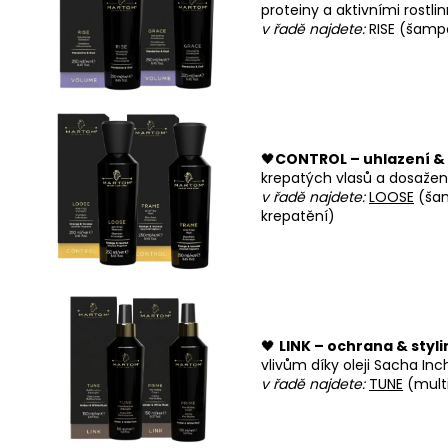
proteiny a aktivními rostl
v řadě najdete:
RISE (šamp
🖤
CONTROL – uhlazení & 
krepatých vlasů a dosažen
v řadě najdete:
LOOSE
(šam
krepatění)
🖤
LINK – ochrana & styli
vlivům díky oleji Sacha Inc
v řadě najdete:
TUNE
(multi