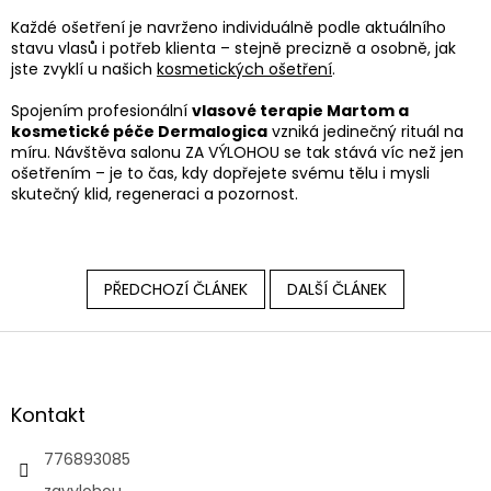
Každé ošetření je navrženo individuálně podle aktuálního
stavu vlasů i potřeb klienta – stejně precizně a osobně, jak
jste zvyklí u našich
kosmetických ošetření
.
Spojením profesionální
vlasové terapie Martom a
kosmetické péče Dermalogica
vzniká jedinečný rituál na
míru. Návštěva salonu ZA VÝLOHOU se tak stává víc než jen
ošetřením – je to čas, kdy dopřejete svému tělu i mysli
skutečný klid, regeneraci a pozornost.
PŘEDCHOZÍ ČLÁNEK
DALŠÍ ČLÁNEK
Z
á
p
a
Kontakt
t
í
776893085
zavylohou