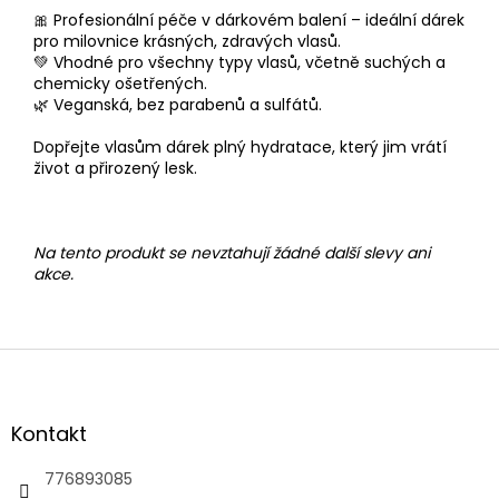
🎀 Profesionální péče v dárkovém balení – ideální dárek
pro milovnice krásných, zdravých vlasů.
💚 Vhodné pro všechny typy vlasů, včetně suchých a
chemicky ošetřených.
🌿 Veganská, bez parabenů a sulfátů.
Dopřejte vlasům dárek plný hydratace, který jim vrátí
život a přirozený lesk.
Na tento produkt se nevztahují žádné další slevy ani
akce.
Z
á
p
a
Kontakt
t
í
776893085