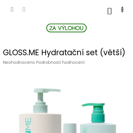
Přejít
na
NÁKUP
obsah
KOŠÍK
GLOSS.ME Hydratační set (větší)
Průměrné
Neohodnoceno
Podrobnosti hodnocení
hodnocení
produktu
je
0,0
z
5
hvězdiček.