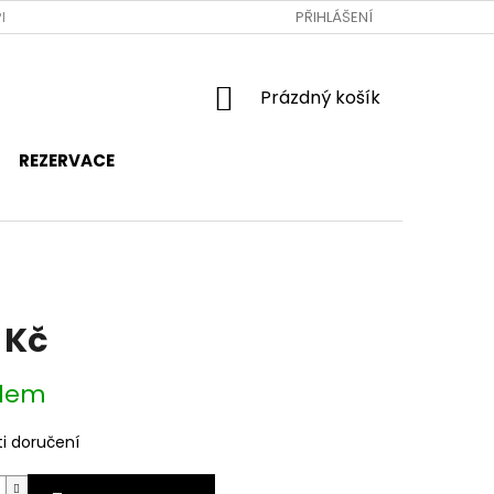
RAVA A PLATBA
JAK NAKUPOVAT
PŘIHLÁŠENÍ
OBCHODNÍ PODMÍNKY
NÁKUPNÍ
Prázdný košík
KOŠÍK
REZERVACE
 Kč
dem
i doručení