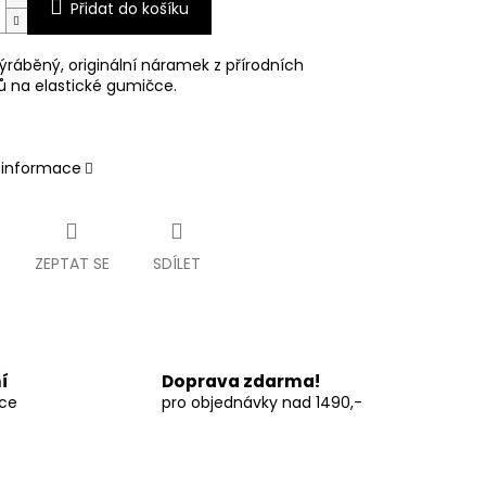
Přidat do košíku
ýráběný, originální náramek z přírodních
ů na elastické gumičce.
í informace
ZEPTAT SE
SDÍLET
í
Doprava zdarma!
vce
pro objednávky nad 1490,-