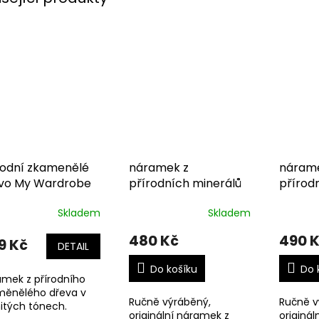
rodní zkamenělé
náramek z
nárame
vo My Wardrobe
přírodních minerálů
přírod
Skladem
Skladem
480 Kč
490 
9 Kč
DETAIL
Do košíku
Do 
mek z přírodního
měnělého dřeva v
Ručně výráběný,
Ručně v
itých tónech.
originální náramek z
originál