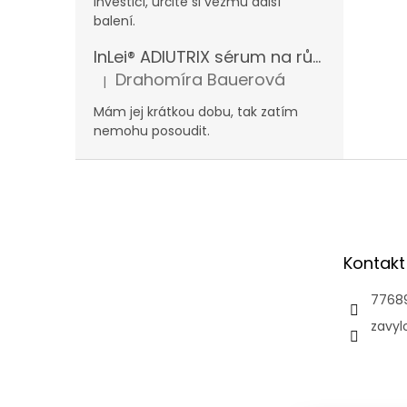
investici, určitě si vezmu další
balení.
InLei® ADIUTRIX sérum na růst řas a obočí
Drahomíra Bauerová
|
Hodnocení produktu je 5 z 5 hvězdiček.
Mám jej krátkou dobu, tak zatím
nemohu posoudit.
Z
á
p
a
t
Kontakt
í
7768
zavyl