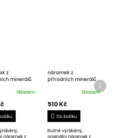
k z
náramek z
ních minerálů
přírodních minerálů
Další
produkt
Skladem
Skladem
Kč
510 Kč
košíku
Do košíku
ýráběný,
Ručně výráběný,
ní náramek z
originální náramek z