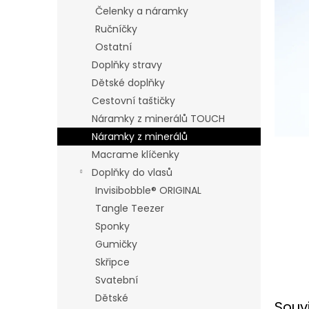
n
Čelenky a náramky
e
Ručníčky
l
Ostatní
Doplňky stravy
Dětské doplňky
Cestovní taštičky
Náramky z minerálů TOUCH
Náramky z minerálů
Macrame klíčenky
Doplňky do vlasů
Invisibobble® ORIGINAL
Tangle Teezer
Sponky
Gumičky
Skřipce
Svatební
Dětské
Souv