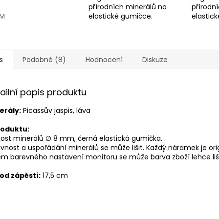
přírodních minerálů na
přírodn
M
elastické gumičce.
elastic
s
Podobné (8)
Hodnocení
Diskuze
ailní popis produktu
erály:
Picassův jaspis, láva
roduktu:
ikost minerálů ∅ 8 mm, černá
elastická gumička.
vnost a uspořádání minerálů se může lišit. Každý náramek je orig
em barevného nastavení monitoru se může barva zboží lehce liši
od zápěstí:
17,5 cm