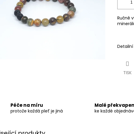
Ručně v
minerál
Detailn
TISK
Péče na míru
Malé překvapen
protože každá pleť je jiná
ke každé objedná
isející produkty