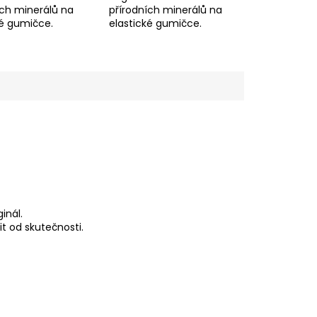
ích minerálů na
přírodních minerálů na
ké gumičce.
elastické gumičce.
inál.
t od skutečnosti.