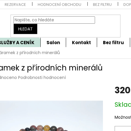
REZERVACE
HODNOCENÍ OBCHODU
BEZ FILTRU
DOP
HLEDAT
SLUŽBY A CENÍK
Salon
Kontakt
Bez filtru
áramek z přírodních minerálů
amek z přírodních minerálů
rné
dnoceno
Podrobnosti hodnocení
cení
320
tu
Měrná
Skla
cena:
ček.
Možnost