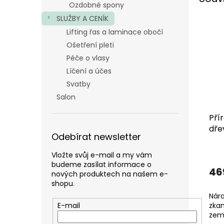
Ozdobné spony
SLUŽBY A CENÍK
Lifting řas a laminace obočí
Ošetření pleti
Péče o vlasy
Líčení a účes
Svatby
Salon
Pří
dře
Odebírat newsletter
Vložte svůj e-mail a my vám
budeme zasílat informace o
46
nových produktech na našem e-
shopu.
Nára
E-mail
zka
zem