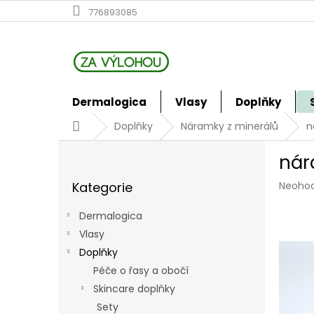
Přejít
776893085
na
obsah
Dermalogica
Vlasy
Doplňky
Domů
Doplňky
Náramky z minerálů
n
P
nár
o
Přeskočit
s
Průmě
Kategorie
Neoho
kategorie
t
hodno
r
produk
Dermalogica
a
je
Vlasy
n
0,0
z
Doplňky
n
5
í
Péče o řasy a obočí
hvězdi
p
Skincare doplňky
a
Sety