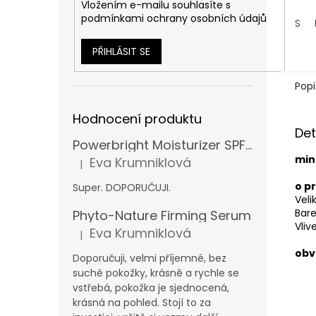
Vložením e-mailu souhlasíte s
podmínkami ochrany osobních údajů
S
PŘIHLÁSIT SE
Popi
Hodnocení produktu
Det
Powerbright Moisturizer SPF 50
min
Eva Krumniklová
|
Hodnocení produktu je 5 z 5 hvězdiček.
o p
Super. DOPORUČUJI.
Vel
Bare
Phyto-Nature Firming Serum
Vliv
Eva Krumniklová
|
Hodnocení produktu je 5 z 5 hvězdiček.
obv
Doporučuji, velmi příjemné, bez
suché pokožky, krásně a rychle se
vstřebá, pokožka je sjednocená,
krásná na pohled. Stojí to za