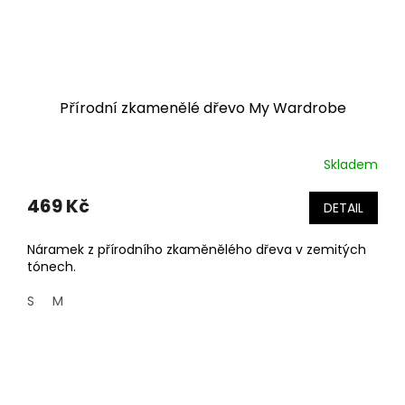
Přírodní zkamenělé dřevo My Wardrobe
Skladem
469 Kč
DETAIL
Náramek z přírodního zkaměnělého dřeva v zemitých
tónech.
S
M