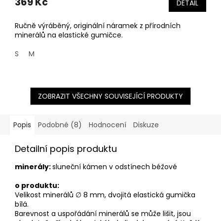
369 Kč
DETAIL
Ručně výráběný, originální náramek z přírodních
minerálů na elastické gumičce.
S
M
ZOBRAZIT VŠECHNY SOUVISEJÍCÍ PRODUKTY
Popis
Podobné (8)
Hodnocení
Diskuze
Detailní popis produktu
minerály:
sluneční kámen v odstínech béžové
o produktu:
Velikost minerálů ∅ 8 mm, dvojitá
elastická gumička
bílá.
Barevnost a uspořádání minerálů se může lišit, jsou