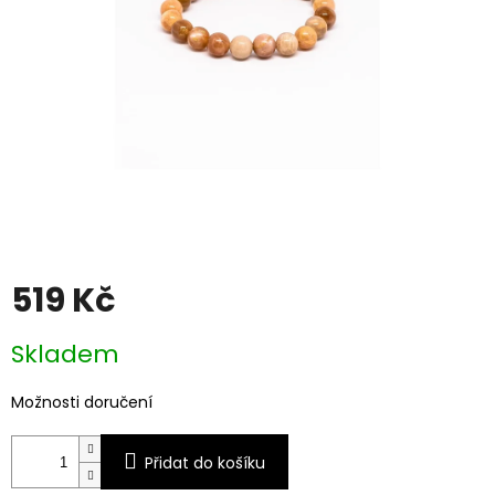
519 Kč
Měrná
Skladem
cena:
Možnosti doručení
Přidat do košíku