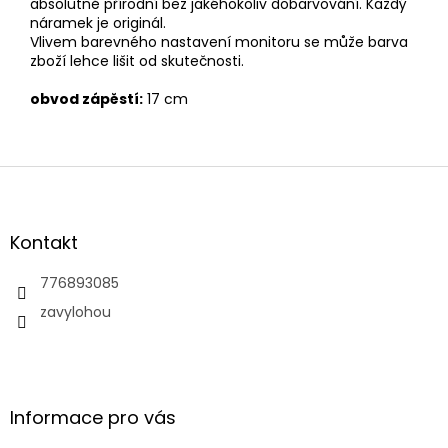
absolutně přírodní bez jakéhokoliv dobarvování. Každý
náramek je originál.
Vlivem barevného nastavení monitoru se může barva
zboží lehce lišit od skutečnosti.
obvod zápěstí:
17 cm
Z
á
p
a
Kontakt
t
í
776893085
zavylohou
Informace pro vás