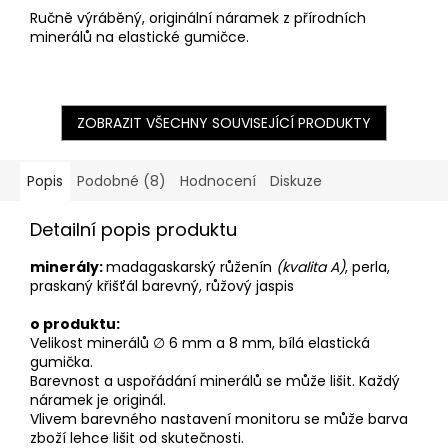
Ručně výráběný, originální náramek z přírodních
minerálů na elastické gumičce.
ZOBRAZIT VŠECHNY SOUVISEJÍCÍ PRODUKTY
Popis
Podobné (8)
Hodnocení
Diskuze
Detailní popis produktu
minerály:
madagaskarský růženín
(kvalita A)
, perla,
praskaný křišťál barevný, růžový jaspis
o produktu:
Velikost minerálů ∅ 6 mm a 8 mm, bílá
elastická
gumička.
Barevnost a uspořádání minerálů se může lišit. Každý
náramek je originál.
Vlivem barevného nastavení monitoru se může barva
zboží lehce lišit od skutečnosti.