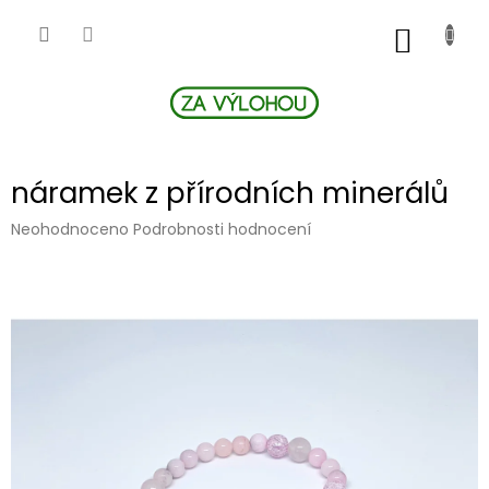
Přejít
na
NÁKUP
obsah
KOŠÍK
náramek z přírodních minerálů
Průměrné
Neohodnoceno
Podrobnosti hodnocení
hodnocení
produktu
je
0,0
z
5
hvězdiček.