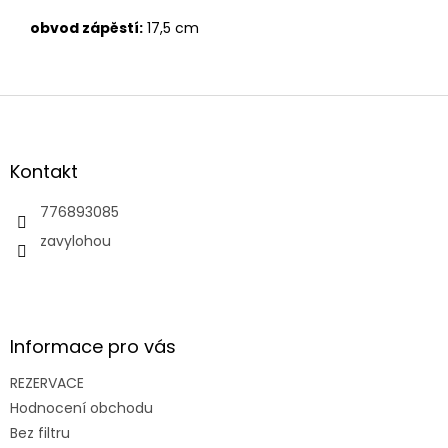
obvod zápěstí:
17,5 cm
Z
á
p
a
Kontakt
t
í
776893085
zavylohou
Informace pro vás
REZERVACE
Hodnocení obchodu
Bez filtru