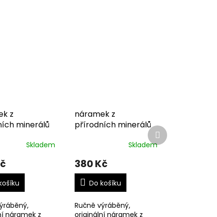
k z
náramek z
ních minerálů
přírodních minerálů
Další
produkt
Skladem
Skladem
Kč
380 Kč
košíku
Do košíku
ýráběný,
Ručně výráběný,
ní náramek z
originální náramek z