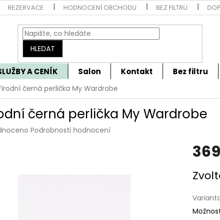
REZERVACE
HODNOCENÍ OBCHODU
BEZ FILTRU
DOP
HLEDAT
SLUŽBY A CENÍK
Salon
Kontakt
Bez filtru
řírodní černá perlička My Wardrobe
rodní černá perlička My Wardrobe
rné
dnoceno
Podrobnosti hodnocení
cení
369
tu
Měrná
Zvolt
cena:
ček.
Variant
Možnost