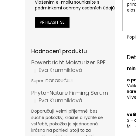
Vložením e-mailu souhlasíte s
přír
podmínkami ochrany osobních údajů
ela
PŘIHLÁSIT SE
Popi
Hodnocení produktu
Det
Powerbright Moisturizer SPF 50
min
Eva Krumniklová
|
Hodnocení produktu je 5 z 5 hvězdiček.
o p
Super. DOPORUČUJI.
Vel
Bare
Phyto-Nature Firming Serum
Vliv
Eva Krumniklová
|
Hodnocení produktu je 5 z 5 hvězdiček.
Doporučuji, velmi příjemné, bez
veli
suché pokožky, krásně a rychle se
S - 
vstřebá, pokožka je sjednocená,
M - 
krásná na pohled. Stojí to za