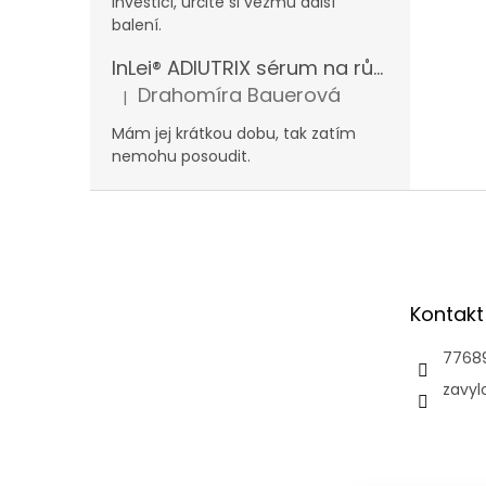
investici, určitě si vezmu další
balení.
InLei® ADIUTRIX sérum na růst řas a obočí
Drahomíra Bauerová
|
Hodnocení produktu je 5 z 5 hvězdiček.
Mám jej krátkou dobu, tak zatím
nemohu posoudit.
Z
á
p
a
t
Kontakt
í
7768
zavyl