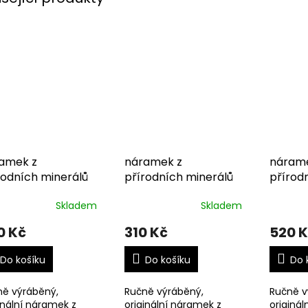
amek z
náramek z
nárame
rodních minerálů
přírodních minerálů
přírod
Skladem
Skladem
0 Kč
310 Kč
520 
Do košíku
Do košíku
Do 
ně výráběný,
Ručně výráběný,
Ručně v
inální náramek z
originální náramek z
originál