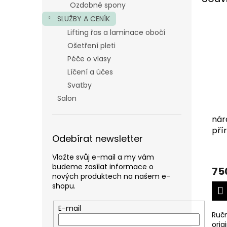
Ozdobné spony
SLUŽBY A CENÍK
Lifting řas a laminace obočí
Ošetření pleti
Péče o vlasy
Líčení a účes
Svatby
Salon
nár
pří
Odebírat newsletter
Vložte svůj e-mail a my vám
budeme zasílat informace o
75
nových produktech na našem e-
shopu.
E-mail
Ruč
orig