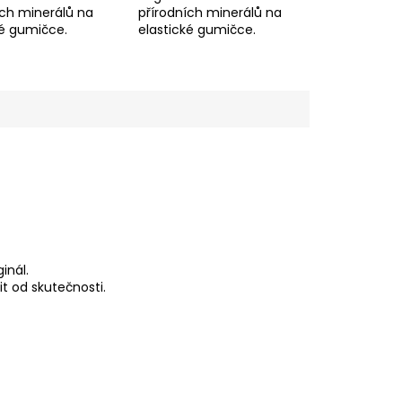
ích minerálů na
přírodních minerálů na
cké gumičce.
elastické gumičce.
inál.
t od skutečnosti.