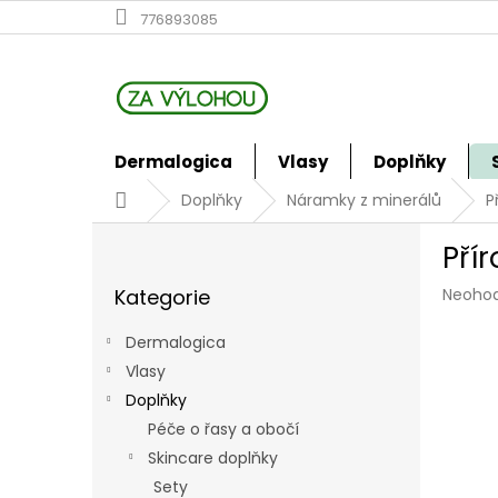
Přejít
776893085
na
obsah
Dermalogica
Vlasy
Doplňky
Domů
Doplňky
Náramky z minerálů
P
P
Pří
o
Přeskočit
s
Průmě
Kategorie
Neoho
kategorie
t
hodno
r
produk
Dermalogica
a
je
Vlasy
n
0,0
z
Doplňky
n
5
í
Péče o řasy a obočí
hvězdi
p
Skincare doplňky
a
Sety