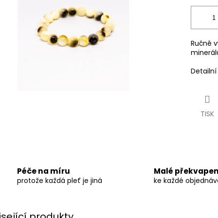
Ručně v
minerál
Detailn
TISK
Péče na míru
Malé překvapen
protože každá pleť je jiná
ke každé objedná
isející produkty