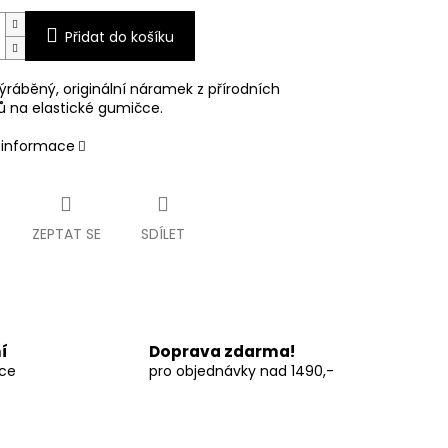
Přidat do košíku
ýráběný, originální náramek z přírodních
ů na elastické gumičce.
í informace
ZEPTAT SE
SDÍLET
í
Doprava zdarma!
vce
pro objednávky nad 1490,-