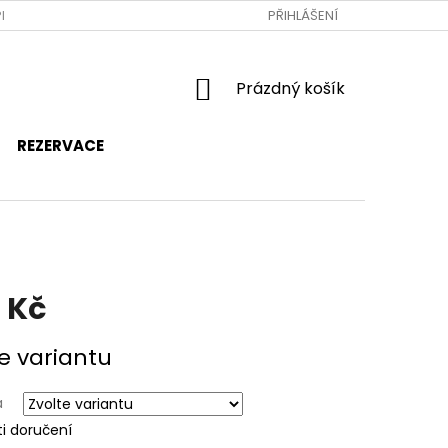
RAVA A PLATBA
JAK NAKUPOVAT
PŘIHLÁŠENÍ
OBCHODNÍ PODMÍNKY
NÁKUPNÍ
Prázdný košík
KOŠÍK
REZERVACE
 Kč
e variantu
a
i doručení