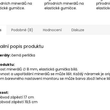
odních minerálů na
přírodních minerálů na
přírodn
stické gumičce.
elastické gumičce.
elasti
s
Podobné (8)
Hodnocení
Diskuze
ailní popis produktu
erály:
černá perlička
roduktu:
ikost minerálů ∅ 8 mm,
elastická gumička bílá.
vnost a uspořádání minerálů se může lišit. Každý náramek je orig
em barevného nastavení monitoru se může barva zboží lehce liši
kost:
obvod zápěstí 17 cm
obvod zápěstí 19,5 cm