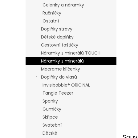
n
Čelenky a náramky
e
Ručníčky
l
Ostatní
Doplňky stravy
Dětské doplňky
Cestovní taštičky
Náramky z minerálů TOUCH
Náramky z minerálů
Macrame klíčenky
Doplňky do vlasů
Invisibobble® ORIGINAL
Tangle Teezer
Sponky
Gumičky
Skřipce
Svatební
Dětské
Souv