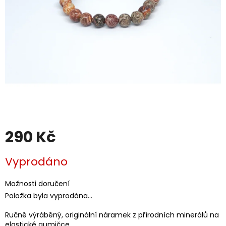
290 Kč
Měrná
Vyprodáno
cena:
Možnosti doručení
Položka byla vyprodána…
Ručně výráběný, originální náramek z přírodních minerálů na
elastické gumičce.