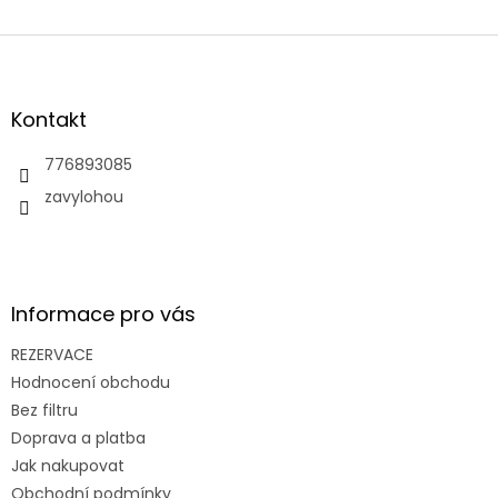
Z
á
p
a
Kontakt
t
í
776893085
zavylohou
Informace pro vás
REZERVACE
Hodnocení obchodu
Bez filtru
Doprava a platba
Jak nakupovat
Obchodní podmínky