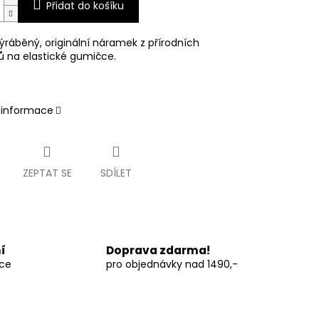
Přidat do košíku
ýráběný, originální náramek z přírodních
ů na elastické gumičce.
í informace
ZEPTAT SE
SDÍLET
í
Doprava zdarma!
vce
pro objednávky nad 1490,-