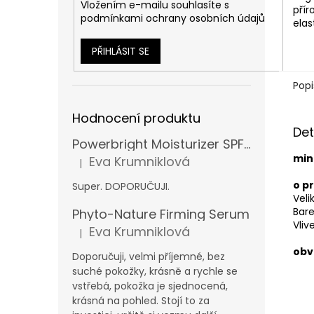
Vložením e-mailu souhlasíte s
přír
podmínkami ochrany osobních údajů
ela
PŘIHLÁSIT SE
Popi
Hodnocení produktu
Det
Powerbright Moisturizer SPF 50
min
Eva Krumniklová
|
Hodnocení produktu je 5 z 5 hvězdiček.
o p
Super. DOPORUČUJI.
Veli
Bare
Phyto-Nature Firming Serum
Vliv
Eva Krumniklová
|
Hodnocení produktu je 5 z 5 hvězdiček.
obv
Doporučuji, velmi příjemné, bez
suché pokožky, krásně a rychle se
vstřebá, pokožka je sjednocená,
krásná na pohled. Stojí to za