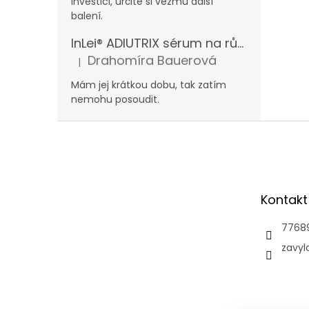
investici, určitě si vezmu další
balení.
InLei® ADIUTRIX sérum na růst řas a obočí
Drahomíra Bauerová
|
Hodnocení produktu je 5 z 5 hvězdiček.
Mám jej krátkou dobu, tak zatím
nemohu posoudit.
Z
á
p
a
t
Kontakt
í
7768
zavyl