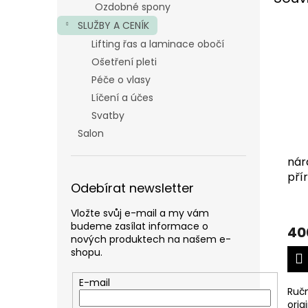
Ozdobné spony
SLUŽBY A CENÍK
Lifting řas a laminace obočí
Ošetření pleti
Péče o vlasy
Líčení a účes
Svatby
Salon
nár
pří
Odebírat newsletter
Vložte svůj e-mail a my vám
budeme zasílat informace o
40
nových produktech na našem e-
shopu.
E-mail
Ruč
orig