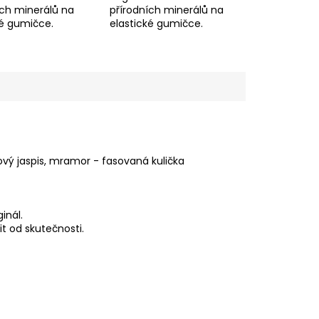
ích minerálů na
přírodních minerálů na
ké gumičce.
elastické gumičce.
šňový jaspis, mramor - fasovaná kulička
inál.
t od skutečnosti.