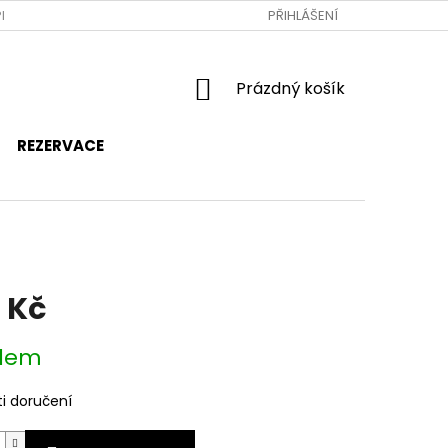
RAVA A PLATBA
JAK NAKUPOVAT
PŘIHLÁŠENÍ
OBCHODNÍ PODMÍNKY
NÁKUPNÍ
Prázdný košík
KOŠÍK
REZERVACE
 Kč
dem
i doručení