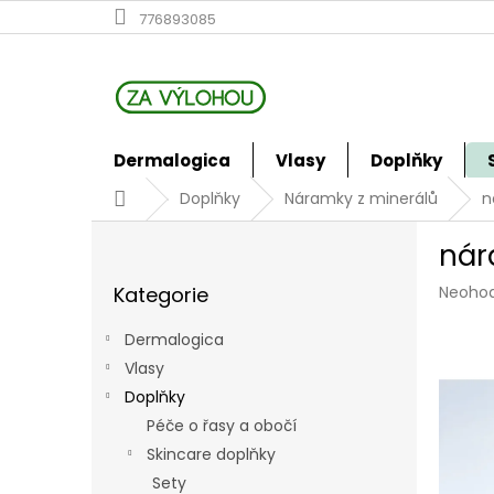
Přejít
776893085
na
obsah
Dermalogica
Vlasy
Doplňky
Domů
Doplňky
Náramky z minerálů
n
P
nár
o
Přeskočit
s
Průmě
Kategorie
Neoho
kategorie
t
hodno
r
produk
Dermalogica
a
je
Vlasy
n
0,0
z
Doplňky
n
5
í
Péče o řasy a obočí
hvězdi
p
Skincare doplňky
a
Sety