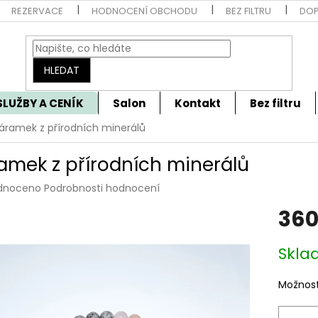
REZERVACE
HODNOCENÍ OBCHODU
BEZ FILTRU
DOP
HLEDAT
SLUŽBY A CENÍK
Salon
Kontakt
Bez filtru
áramek z přírodních minerálů
amek z přírodních minerálů
rné
dnoceno
Podrobnosti hodnocení
cení
360
tu
Měrná
Skla
cena:
ček.
Možnost