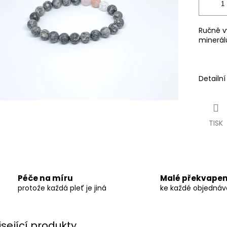
Ručně v
minerál
Detailn
TISK
Péče na míru
Malé překvapen
protože každá pleť je jiná
ke každé objedná
isející produkty