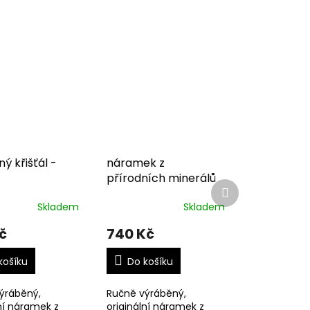
ý křišťál -
náramek z
přírodních minerálů
Další
produkt
Skladem
Skladem
č
740 Kč
košíku
Do košíku
ýráběný,
Ručně výráběný,
ní náramek z
originální náramek z