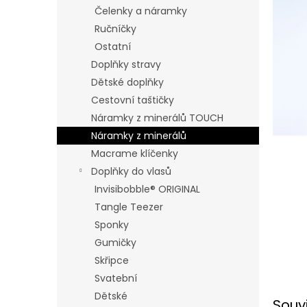
n
Čelenky a náramky
e
Ručníčky
l
Ostatní
Doplňky stravy
Dětské doplňky
Cestovní taštičky
Náramky z minerálů TOUCH
Náramky z minerálů
Macrame klíčenky
Doplňky do vlasů
Invisibobble® ORIGINAL
Tangle Teezer
Sponky
Gumičky
Skřipce
Svatební
Dětské
Souv