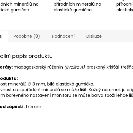
odních minerálů na
přírodních minerálů na
přírodn
stické gumičce.
elastické gumičce.
elastic
s
Podobné (8)
Hodnocení
Diskuze
ailní popis produktu
erály:
madagaskarský růženín
(kvalita A)
, praskaný křišťál, tře
roduktu:
kost minerálů ∅ 8 mm, bílá
elastická gumička.
vnost a uspořádání minerálů se může lišit. Každý náramek je orig
em barevného nastavení monitoru se může barva zboží lehce liši
od zápěstí:
17,5 cm