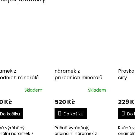
amek z
náramek z
Praskan
rodních minerálů
přírodních minerálů
čirý
Skladem
Skladem
0 Kč
520 Kč
229 K
Do košíku
Do košíku
Do 
ně výráběný,
Ručně výráběný,
Ručně v
inální náramek z
originální náramek z
originál