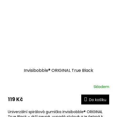
Invisibobble® ORIGINAL True Black
Skladem
119 Kč
Do košíku
Univerzální spirálová gumička invisibobble® ORIGINAL
True Black – drží pevně, vypadá stylově a je šetrná k