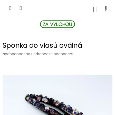
Přejít
na
NÁKUP
obsah
KOŠÍK
Sponka do vlasů oválná
Průměrné
Neohodnoceno
Podrobnosti hodnocení
hodnocení
produktu
je
0,0
z
5
hvězdiček.