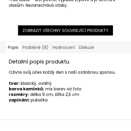
vlasům. Nezanechává otisky.
ZOBRAZIT VŠECHNY SOUVISEJÍCÍ PRODUKTY
Popis
Podobné (8)
Hodnocení
Diskuze
Detailní popis produktu
Oživte svůj účes každý den s naší ozdobnou sponou.
tvar:
klasický, oválný
barva kamínků:
mix barev viz.foto
rozměry:
délka 9 cm, šířka 2,5 cm
zapínání:
pukačka
Z
á