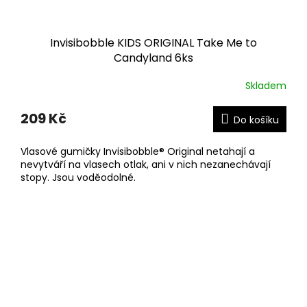
Invisibobble KIDS ORIGINAL Take Me to
Candyland 6ks
Skladem
209 Kč
Do košíku
Vlasové gumičky Invisibobble® Original netahají a
nevytváří na vlasech otlak, ani v nich nezanechávají
stopy. Jsou voděodolné.