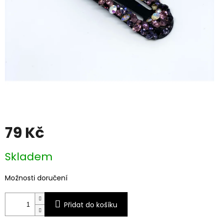
79 Kč
Měrná
Skladem
cena:
Možnosti doručení
Přidat do košíku