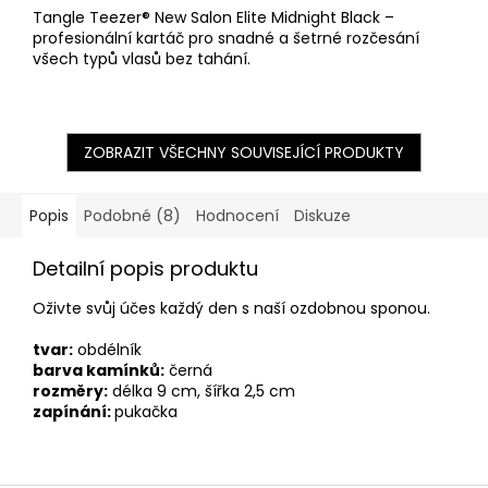
Tangle Teezer® New Salon Elite Midnight Black –
profesionální kartáč pro snadné a šetrné rozčesání
všech typů vlasů bez tahání.
ZOBRAZIT VŠECHNY SOUVISEJÍCÍ PRODUKTY
Popis
Podobné (8)
Hodnocení
Diskuze
Detailní popis produktu
Oživte svůj účes každý den s naší ozdobnou sponou.
tvar:
obdélník
barva kamínků:
černá
rozměry:
délka 9 cm, šířka 2,5 cm
zapínání:
pukačka