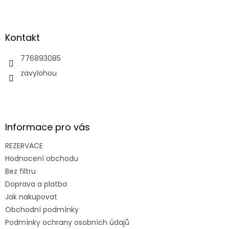
Z
á
p
a
Kontakt
t
í
776893085
zavylohou
Informace pro vás
REZERVACE
Hodnocení obchodu
Bez filtru
Doprava a platba
Jak nakupovat
Obchodní podmínky
Podmínky ochrany osobních údajů