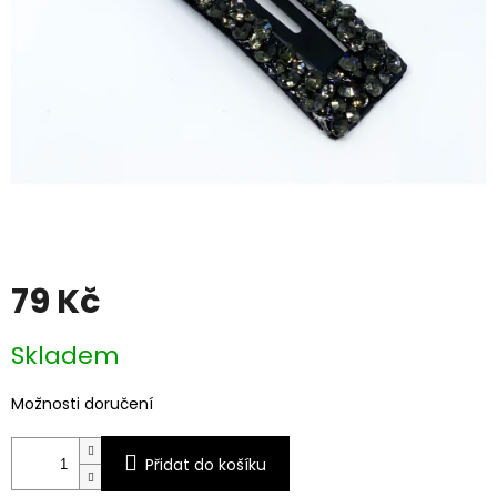
79 Kč
Měrná
Skladem
cena:
Možnosti doručení
Přidat do košíku