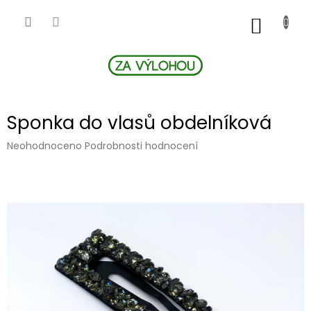
Přejít
na
NÁKUP
obsah
KOŠÍK
Sponka do vlasů obdelníková
Průměrné
Neohodnoceno
Podrobnosti hodnocení
hodnocení
produktu
je
0,0
z
5
hvězdiček.