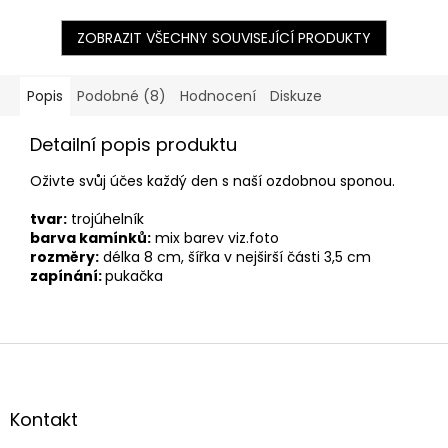
ZOBRAZIT VŠECHNY SOUVISEJÍCÍ PRODUKTY
Popis
Podobné (8)
Hodnocení
Diskuze
Detailní popis produktu
Oživte svůj účes každý den s naší ozdobnou sponou.
tvar:
trojúhelník
barva kamínků:
mix barev viz.foto
rozměry:
délka 8 cm, šířka v nejširší části 3,5 cm
zapínání:
pukačka
Z
á
p
a
Kontakt
t