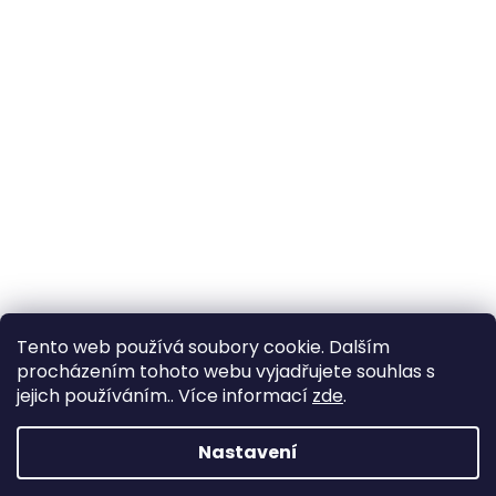
Tento web používá soubory cookie. Dalším
procházením tohoto webu vyjadřujete souhlas s
Sledovat na Instagramu
jejich používáním.. Více informací
zde
.
Nastavení
Vytvořil Shoptet