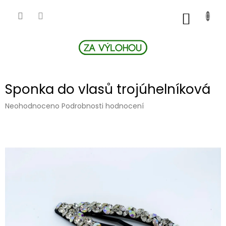
Přejít
na
NÁKUP
obsah
KOŠÍK
Sponka do vlasů trojúhelníková
Průměrné
Neohodnoceno
Podrobnosti hodnocení
hodnocení
produktu
je
0,0
z
5
hvězdiček.