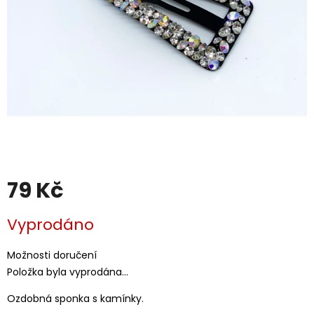
79 Kč
Měrná
Vyprodáno
cena:
Možnosti doručení
Položka byla vyprodána…
Ozdobná sponka s kamínky.