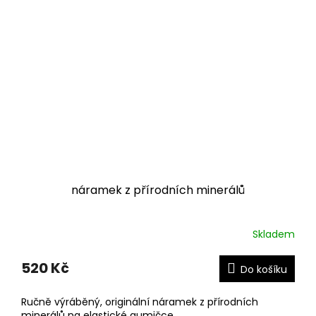
náramek z přírodních minerálů
Skladem
520 Kč
Do košíku
Ručně výráběný, originální náramek z přírodních
minerálů na elastické gumičce.