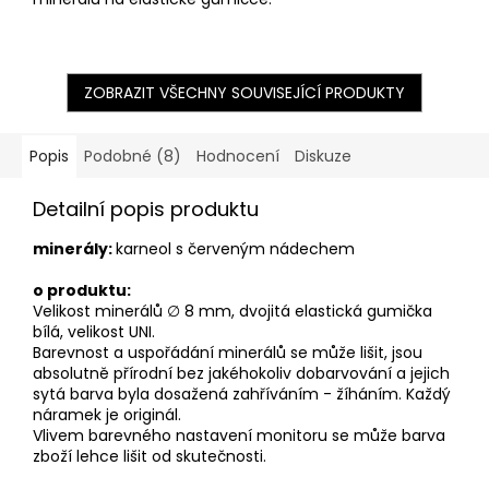
ZOBRAZIT VŠECHNY SOUVISEJÍCÍ PRODUKTY
Popis
Podobné (8)
Hodnocení
Diskuze
Detailní popis produktu
minerály:
karneol s červeným nádechem
o produktu:
Velikost minerálů ∅ 8 mm, dvojitá
elastická gumička
bílá, velikost UNI.
Barevnost a uspořádání minerálů se může lišit, jsou
absolutně přírodní bez jakéhokoliv dobarvování
a jejich
sytá barva byla dosažená zahříváním - žíháním. Každý
náramek je originál.
Vlivem barevného nastavení monitoru se může barva
zboží lehce lišit od skutečnosti.