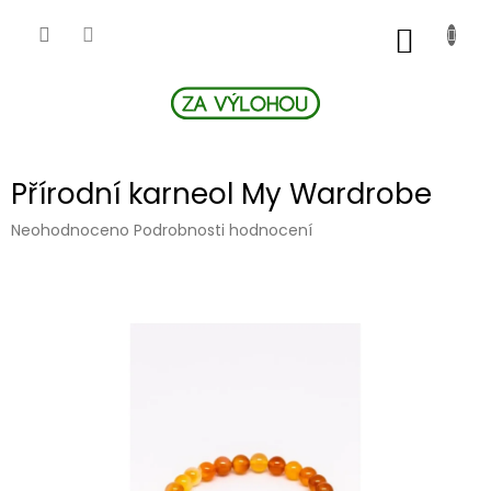
Přejít
na
NÁKUP
obsah
KOŠÍK
Přírodní karneol My Wardrobe
Průměrné
Neohodnoceno
Podrobnosti hodnocení
hodnocení
produktu
je
0,0
z
5
hvězdiček.