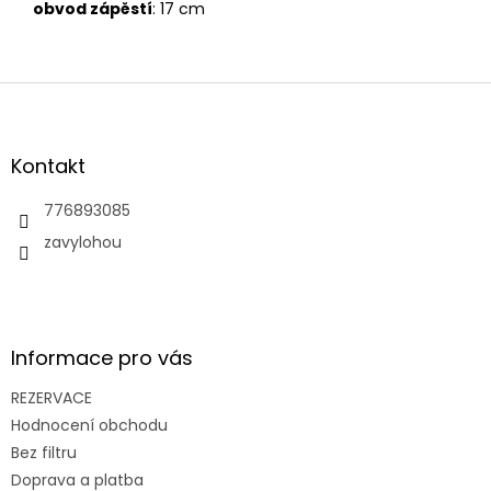
obvod zápěstí
: 17 cm
Z
á
p
a
Kontakt
t
í
776893085
zavylohou
Informace pro vás
REZERVACE
Hodnocení obchodu
Bez filtru
Doprava a platba