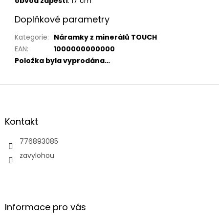
obvod zápěstí
: 17 cm
Doplňkové parametry
Kategorie
:
Náramky z minerálů TOUCH
EAN
:
1000000000000
Položka byla vyprodána…
Z
á
p
a
Kontakt
t
í
776893085
zavylohou
Informace pro vás