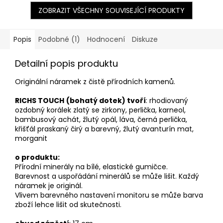
ZOBRAZIT VŠECHNY SOUVISEJÍCÍ PRODUKTY
Popis
Podobné (1)
Hodnocení
Diskuze
Detailní popis produktu
Originální náramek z čistě přírodních kamenů.
RICHS TOUCH
(bohatý dotek) tvoří
: rhodiovaný
ozdobný korálek zlatý se zirkony, perlička, karneol,
bambusový achát, žlutý opál, láva, černá perlička,
křišťál praskaný čirý a barevný, žlutý avanturín mat,
morganit
o produktu:
Přírodní minerály na
bílé, elastické gumičce.
Barevnost a uspořádání minerálů se může lišit. Každý
náramek je originál.
Vlivem barevného nastavení monitoru se může barva
zboží lehce lišit od skutečnosti.