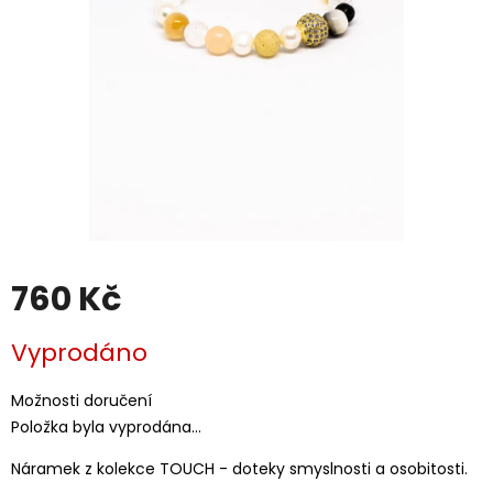
760 Kč
Měrná
Vyprodáno
cena:
Možnosti doručení
Položka byla vyprodána…
Náramek z kolekce TOUCH - doteky smyslnosti a osobitosti.