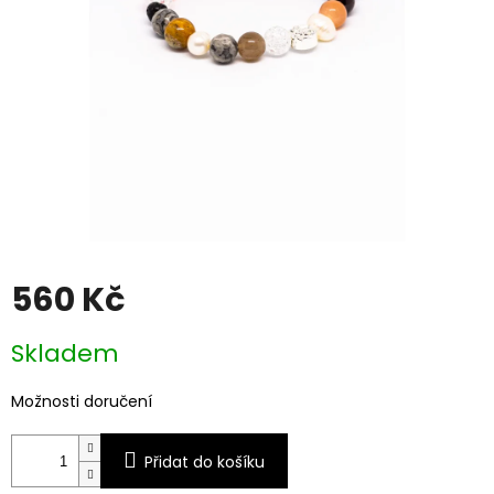
560 Kč
Měrná
Skladem
cena:
Možnosti doručení
Přidat do košíku