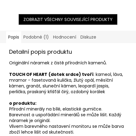
ZOBRAZIT VŠECHNY SOUVISEJÍCÍ PRODUKTY
Popis
Podobné (1)
Hodnocení
Diskuze
Detailní popis produktu
Originální náramek z čistě přírodních kamenů.
TOUCH OF HEART
(dotek srdce) tvoří
: karneol, láva,
mramor - fasetovaná kulička, žlutý opál, měsíční
kámen, granát, sluneční kámen, leopardí jaspis,
perlička, praskaný křišťál čirý, ozdobný korálek
o produktu:
Přírodní minerály na
bílé, elastické gumičce.
Barevnost a uspořádání minerálů se může lišit. Každý
náramek je originál.
Vlivem barevného nastavení monitoru se může barva
zboží lehce lišit od skutečnosti.