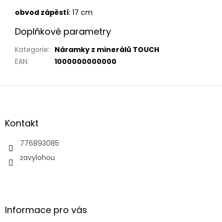
obvod zápěstí
: 17 cm
Doplňkové parametry
Kategorie
:
Náramky z minerálů TOUCH
EAN
:
1000000000000
Z
á
p
a
Kontakt
t
í
776893085
zavylohou
Informace pro vás