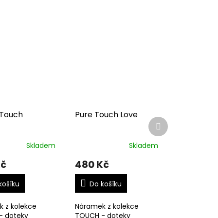
 Touch
Pure Touch Love
Další
produkt
Skladem
Skladem
Kč
480 Kč
košíku
Do košíku
 z kolekce
Náramek z kolekce
- doteky
TOUCH - doteky