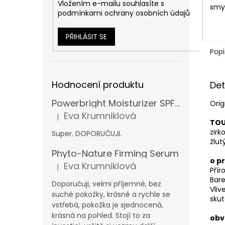
Vložením e-mailu souhlasíte s
smys
podmínkami ochrany osobních údajů
PŘIHLÁSIT SE
Popi
Hodnocení produktu
Det
Powerbright Moisturizer SPF 50
Orig
Eva Krumniklová
|
Hodnocení produktu je 5 z 5 hvězdiček.
TOU
zirk
Super. DOPORUČUJI.
žlu
Phyto-Nature Firming Serum
o p
Eva Krumniklová
|
Přír
Hodnocení produktu je 5 z 5 hvězdiček.
Bare
Doporučuji, velmi příjemné, bez
Vliv
suché pokožky, krásně a rychle se
skut
vstřebá, pokožka je sjednocená,
krásná na pohled. Stojí to za
obv