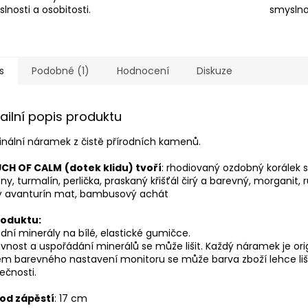
lnosti a osobitosti.
smyslnos
s
Podobné (1)
Hodnocení
Diskuze
ailní popis produktu
inální náramek z čistě přírodních kamenů.
CH OF CALM
(dotek klidu) tvoří
: rhodiovaný ozdobný korálek s
ony, turmalín, perlička, praskaný křišťál čirý a barevný, morganit, 
tý avanturín mat, bambusový achát
roduktu:
odní minerály na
bílé, elastické gumičce.
vnost a uspořádání minerálů se může lišit. Každý náramek je orig
em barevného nastavení monitoru se může barva zboží lehce liš
ečnosti.
od zápěstí
: 17 cm