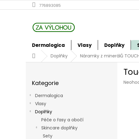
Přejít
776893085
na
obsah
Dermalogica
Vlasy
Doplňky
Domů
Doplňky
Náramky z minerálů TOUC
P
Tou
o
Přeskočit
s
Průmě
Kategorie
Neoho
kategorie
t
hodno
r
produk
Dermalogica
a
je
Vlasy
n
0,0
z
Doplňky
n
5
í
Péče o řasy a obočí
hvězdi
p
Skincare doplňky
a
Sety