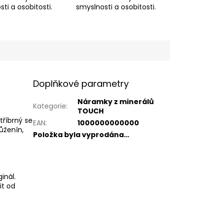
ti a osobitosti.
smyslnosti a osobitosti.
Doplňkové parametry
Náramky z minerálů
Kategorie
:
TOUCH
tříbrný se
EAN
:
1000000000000
růženín,
Položka byla vyprodána…
inál.
it od