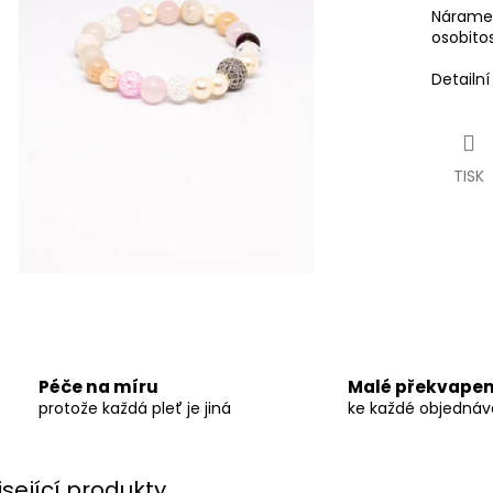
Náramek
osobitos
Detailn
TISK
Péče na míru
Malé překvapen
protože každá pleť je jiná
ke každé objedná
isející produkty