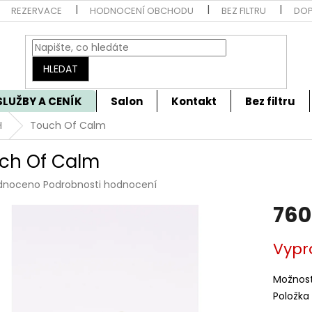
REZERVACE
HODNOCENÍ OBCHODU
BEZ FILTRU
DOP
HLEDAT
SLUŽBY A CENÍK
Salon
Kontakt
Bez filtru
H
Touch Of Calm
ch Of Calm
rné
dnoceno
Podrobnosti hodnocení
cení
760
tu
Měrná
Vypr
cena:
ček.
Možnost
Položka