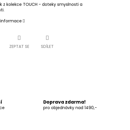
 z kolekce TOUCH - doteky smyslnosti a
ti.
í informace
ZEPTAT SE
SDÍLET
í
Doprava zdarma!
vce
pro objednávky nad 1490,-