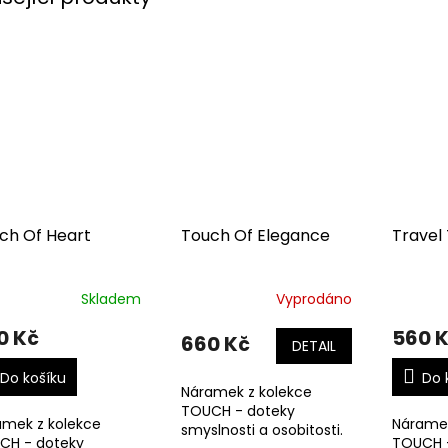
ch Of Heart
Touch Of Elegance
Travel
Skladem
Vyprodáno
0 Kč
560 
660 Kč
DETAIL
Do košíku
Do 
Náramek z kolekce
TOUCH - doteky
amek z kolekce
Náramek
smyslnosti a osobitosti.
CH - doteky
TOUCH 