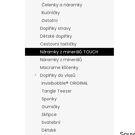
n
Čelenky a náramky
e
Ručníčky
l
Ostatní
Doplňky stravy
Dětské doplňky
Cestovní taštičky
Náramky z minerálů TOUCH
Náramky z minerálů
Macrame klíčenky
Doplňky do vlasů
Invisibobble® ORIGINAL
Tangle Teezer
Sponky
Gumičky
Skřipce
Svatební
Dětské
Souv