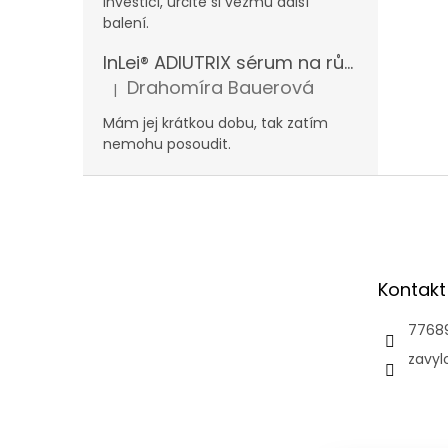
investici, určitě si vezmu další
balení.
InLei® ADIUTRIX sérum na růst řas a obočí
Drahomíra Bauerová
|
Hodnocení produktu je 5 z 5 hvězdiček.
Mám jej krátkou dobu, tak zatím
nemohu posoudit.
Z
á
p
a
t
Kontakt
í
7768
zavyl