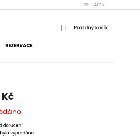
RAVA A PLATBA
JAK NAKUPOVAT
PŘIHLÁŠENÍ
OBCHODNÍ PODMÍNKY
NÁKUPNÍ
Prázdný košík
KOŠÍK
REZERVACE
 Kč
odáno
i doručení
 byla vyprodána…