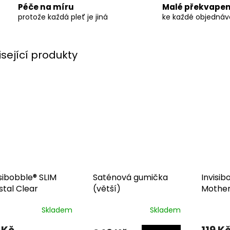
Péče na míru
Malé překvapen
protože každá pleť je jiná
ke každé objedná
isející produkty
isibobble® SLIM
Saténová gumička
Invisib
stal Clear
(větší)
Mother
Skladem
Skladem