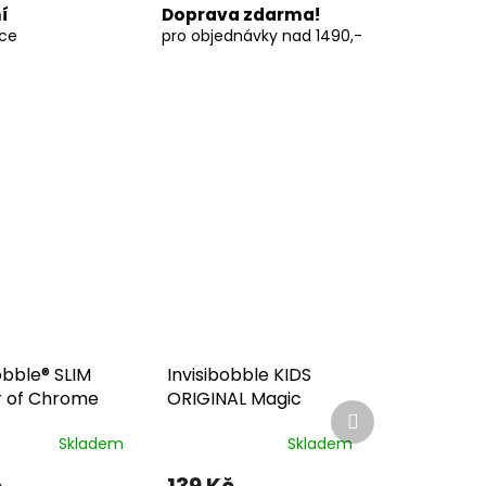
í
Doprava zdarma!
vce
pro objednávky nad 1490,-
obble® SLIM
Invisibobble KIDS
 of Chrome
ORIGINAL Magic
Další
Rainbow 3ks
produkt
Skladem
Skladem