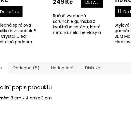
 Kč
119 K
249 Kč
DETAIL
Do košíku
Do 
Ručně vyrobená
scrunchie gumička z
ledná spirálová
Stylová 
kvalitního saténu, která
čka invisibobble®
gumička
netahá, neláme vlasy a
 Crystal Clear –
SLIM Mo
drží přesně tak, jak
ditelná podpora
–krásný
potřebujete.
u, která
maximál
anechává otisky.
šetrnost
Nezanec
s
Podobné (8)
Hodnocení
Diskuze
ailní popis produktu
měr:
8 cm x 4 cm x 3 cm