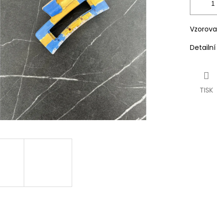
Vzorova
Detailn
TISK