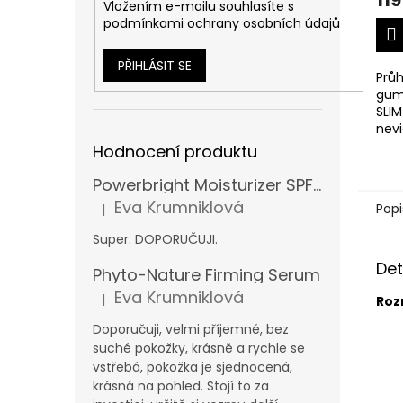
119
Vložením e-mailu souhlasíte s
podmínkami ochrany osobních údajů
PŘIHLÁSIT SE
Průh
gumi
SLIM
nevi
účes
Hodnocení produktu
nez
Powerbright Moisturizer SPF 50
Eva Krumniklová
Popi
|
Hodnocení produktu je 5 z 5 hvězdiček.
Super. DOPORUČUJI.
Det
Phyto-Nature Firming Serum
Eva Krumniklová
|
Roz
Hodnocení produktu je 5 z 5 hvězdiček.
Doporučuji, velmi příjemné, bez
suché pokožky, krásně a rychle se
vstřebá, pokožka je sjednocená,
krásná na pohled. Stojí to za