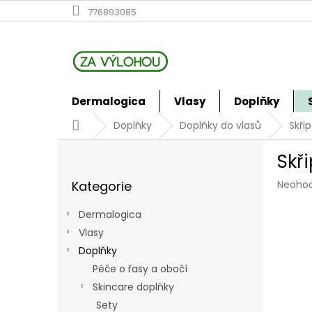
Přejít
776893085
na
obsah
Dermalogica
Vlasy
Doplňky
Domů
Doplňky
Doplňky do vlasů
Skři
P
Skř
o
Přeskočit
s
Průmě
Kategorie
Neoho
kategorie
t
hodno
r
produk
Dermalogica
a
je
Vlasy
n
0,0
z
Doplňky
n
5
í
Péče o řasy a obočí
hvězdi
p
Skincare doplňky
a
Sety