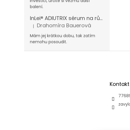
investici, určitě si vezmu další
balení.
InLei® ADIUTRIX sérum na růst řas a obočí
Drahomíra Bauerová
|
Hodnocení produktu je 5 z 5 hvězdiček.
Mám jej krátkou dobu, tak zatím
nemohu posoudit.
Z
á
p
a
t
Kontakt
í
7768
zavyl