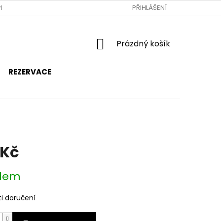
RAVA A PLATBA
JAK NAKUPOVAT
PŘIHLÁŠENÍ
OBCHODNÍ PODMÍNKY
NÁKUPNÍ
Prázdný košík
KOŠÍK
REZERVACE
 Kč
dem
i doručení