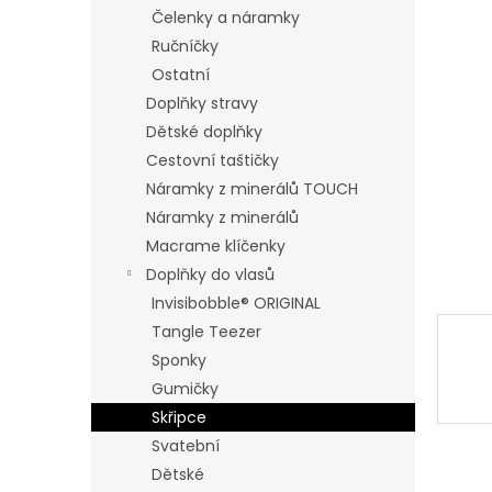
n
Čelenky a náramky
e
Ručníčky
l
Ostatní
Doplňky stravy
Dětské doplňky
Cestovní taštičky
Náramky z minerálů TOUCH
Náramky z minerálů
Macrame klíčenky
Doplňky do vlasů
Invisibobble® ORIGINAL
Tangle Teezer
Sponky
Gumičky
Skřipce
Svatební
Dětské