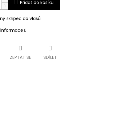
Přidat do košíku
ný skřipec do vlasů
í informace
ZEPTAT SE
SDÍLET