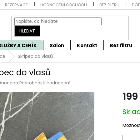
REZERVACE
HODNOCENÍ OBCHODU
BEZ FILTRU
DOP
HLEDAT
SLUŽBY A CENÍK
Salon
Kontakt
Bez filtru
pce
Skřipec do vlasů
ipec do vlasů
rné
dnoceno
Podrobnosti hodnocení
cení
199
tu
Měrná
Skla
cena:
ček.
Možnost