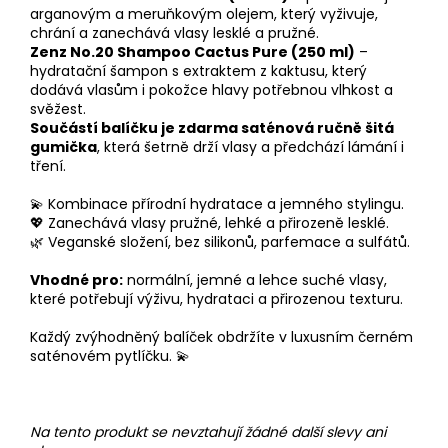
arganovým a meruňkovým olejem, který vyživuje,
chrání a zanechává vlasy lesklé a pružné.
Zenz No.20 Shampoo Cactus Pure (250 ml)
–
hydratační šampon s extraktem z kaktusu, který
dodává vlasům i pokožce hlavy potřebnou vlhkost a
svěžest.
Součástí balíčku je zdarma saténová ručně šitá
gumička
, která šetrně drží vlasy a předchází lámání i
tření.
💫 Kombinace přírodní hydratace a jemného stylingu.
💖 Zanechává vlasy pružné, lehké a přirozeně lesklé.
🌿 Veganské složení, bez silikonů, parfemace a sulfátů.
Vhodné pro:
normální, jemné a lehce suché vlasy,
které potřebují výživu, hydrataci a přirozenou texturu.
Každý zvýhodněný balíček obdržíte v luxusním černém
saténovém pytlíčku. 💫
Na tento produkt se nevztahují žádné další slevy ani