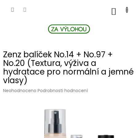
Přejít
na
NÁKUP
obsah
KOŠÍK
Zenz balíček No.14 + No.97 +
No.20 (Textura, výživa a
hydratace pro normální a jemné
vlasy)
Průměrné
Neohodnoceno
Podrobnosti hodnocení
hodnocení
produktu
je
0,0
z
5
hvězdiček.