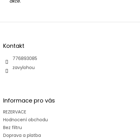
akce.
Z
á
p
a
Kontakt
t
í
776893085
zavylohou
Informace pro vás
REZERVACE
Hodnocení obchodu
Bez filtru
Doprava a platba