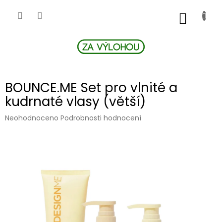
Přejít
na
NÁKUP
obsah
KOŠÍK
BOUNCE.ME Set pro vlnité a
kudrnaté vlasy (větší)
Průměrné
Neohodnoceno
Podrobnosti hodnocení
hodnocení
produktu
je
0,0
z
5
hvězdiček.