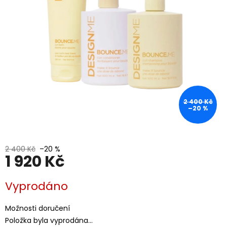
2 400 Kč
–20 %
2 400 Kč
–20 %
1 920 Kč
Měrná
Vyprodáno
cena:
Možnosti doručení
Položka byla vyprodána…