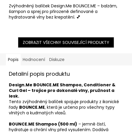
Zvýhodněný balíček Design.Me BOUNCE.ME – balzám,
šampon a sprej pro přirozeně definované a
hydratované vlny bez krepatění. 💕
ZOBRAZIT VŠECHNY SOUVISEJÍCÍ PRODUKTY
Popis
Hodnocení
Diskuze
Detailní popis produktu
Design.Me BOUNCE.ME Shampoo, Conditioner &
Curl Gel – trojice pro dokonalé vlny, pružnost a
lesk.
Tento zvýhodněný balíček spojuje produkty z ikonické
řady
BOUNCE.ME
, která je určena pro všechny typy
vlnitých a kudrnatých vlasů.
BOUNCE.ME Shampoo (500 ml)
– jemně čistí,
hydratuje a chrání vlny před vysušením. Dodává