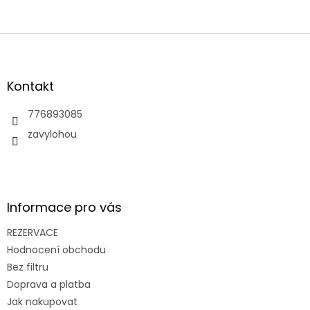
Z
á
p
a
Kontakt
t
í
776893085
zavylohou
Informace pro vás
REZERVACE
Hodnocení obchodu
Bez filtru
Doprava a platba
Jak nakupovat