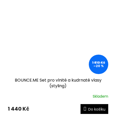
1 810 Kč
–20 %
BOUNCE.ME Set pro vlnité a kudrnaté vlasy
(styling)
Skladem
1 440 Kč
Do košíku