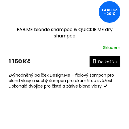
1 440 Kč
–20 %
FAB.ME blonde shampoo & QUICKIE.ME dry
shampoo
Skladem
1 150 Kč
Do košíku
Zvýhodněný balíček Design.Me – fialový šampon pro
blond vlasy a suchý šampon pro okamžitou svěžest.
Dokonalá dvojice pro čisté a zářivě blond vlasy. 💕