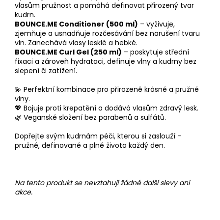
vlasům pružnost a pomáhá definovat přirozený tvar
kudrn.
BOUNCE.ME Conditioner (500 ml)
– vyživuje,
zjemňuje a usnadňuje rozčesávání bez narušení tvaru
vln. Zanechává vlasy lesklé a hebké.
BOUNCE.ME Curl Gel (250 ml)
– poskytuje střední
fixaci a zároveň hydrataci, definuje vlny a kudrny bez
slepení či zatížení.
💫 Perfektní kombinace pro přirozeně krásné a pružné
vlny.
💖 Bojuje proti krepatění a dodává vlasům zdravý lesk.
🌿 Veganské složení bez parabenů a sulfátů.
Dopřejte svým kudrnám péči, kterou si zaslouží –
pružné, definované a plné života každý den.
Na tento produkt se nevztahují žádné další slevy ani
akce.